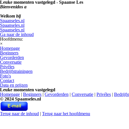
Leuke momenten vastgelegd - Spaanse Les
Bienvenidos a
Welkom bij
Spaanseles.nl
Spaanseles.nl
Spaanseles.nl
Ga naar de inhoud
Hoofdmenu:
×
Homepage
Beginners
Gevorderden
Conversatie
Privéles
Bedrijfstrainingen
Foto's
Contact
Data en prijzen
Leuke momenten vastgelegd
Homepage
|
Beginners
|
Gevorderden
|
Conversatie
|
Privéles
|
Bedrijfs
© 2024 Spaanseles.nl
Terug naar de inhoud
|
Terug naar het hoofdmenu