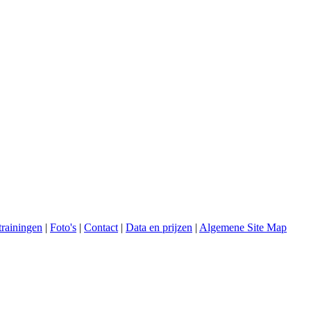
trainingen
|
Foto's
|
Contact
|
Data en prijzen
|
Algemene Site Map